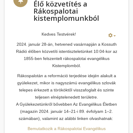
Élő közvetítés a
Rákospalotai
kistemplomunkból
Kedves Testvérek!
2024. január 28-án, hetvened vasárnapján a Kossuth
Rádió élőben közvetíti istentiszteletünket 10:04-kor az
1855-ben felszentelt rákospalotai evangélikus
Kistemplomból.
Rákospalotán a reformáció terjedése idején alakult a
gyülekezet, mikor is nagyszámú evangélikus szlovák
telepes érkezett a törököktől visszafoglalt és szinte
teljesen elnéptelenedett területre.
A Gyülekezetünkről bővebben Az Evangélikus Életben
(magazin 2024. január 14–21-i 89. évfolyam 1–2.
számában), valamint az alábbi linken olvashatnak:
Bemutatkozik a Rákospalotai Evangélikus