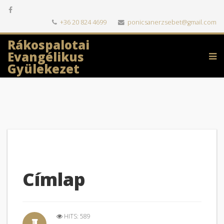
+36 20 824 4699
ponicsanerzsebet@gmail.com
Rákospalotai
Evangélikus
Gyülekezet
Címlap
HITS: 589